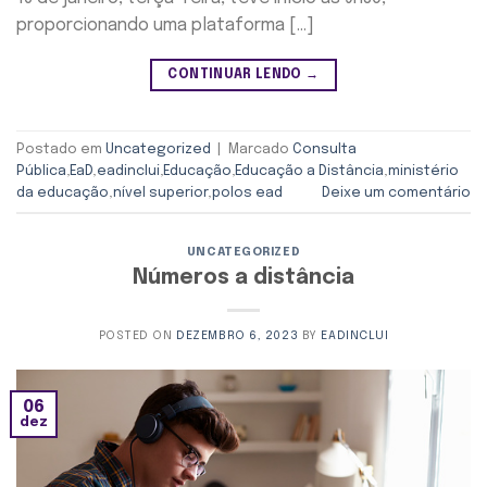
proporcionando uma plataforma […]
CONTINUAR LENDO
→
Postado em
Uncategorized
|
Marcado
Consulta
Pública
,
EaD
,
eadinclui
,
Educação
,
Educação a Distância
,
ministério
da educação
,
nível superior
,
polos ead
Deixe um comentário
UNCATEGORIZED
Números a distância
POSTED ON
DEZEMBRO 6, 2023
BY
EADINCLUI
06
dez