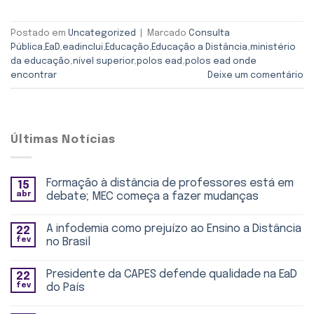
Postado em
Uncategorized
|
Marcado
Consulta
Pública
,
EaD
,
eadinclui
,
Educação
,
Educação a Distância
,
ministério
da educação
,
nível superior
,
polos ead
,
polos ead onde
encontrar
Deixe um comentário
Últimas Notícias
Formação à distância de professores está em
15
abr
debate; MEC começa a fazer mudanças
A infodemia como prejuízo ao Ensino a Distância
22
fev
no Brasil
Presidente da CAPES defende qualidade na EaD
22
fev
do País